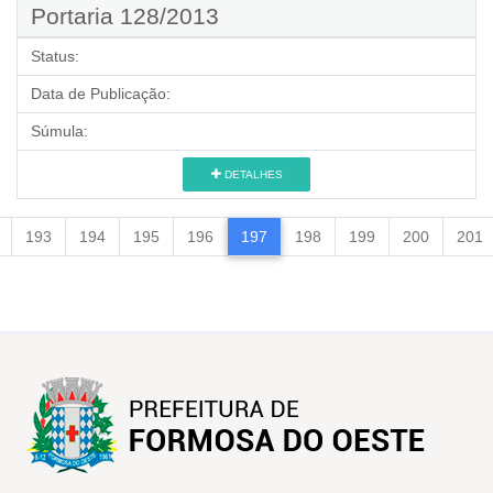
Portaria 128/2013
Status:
Data de Publicação:
Súmula:
DETALHES
193
194
195
196
197
198
199
200
201