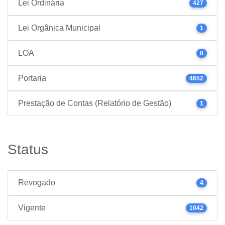
Lei Ordinária
427
Lei Orgânica Municipal
1
LOA
8
Portaria
4652
Prestação de Contas (Relatório de Gestão)
1
Status
Revogado
4
Vigente
1042