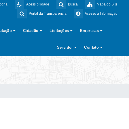
doria
Acessibilidade
Busca
Mapa do Site
Portal da Transparência
Acesso à Informação
butação
Cidadão
Licitações
Empresas
Servidor
Contato