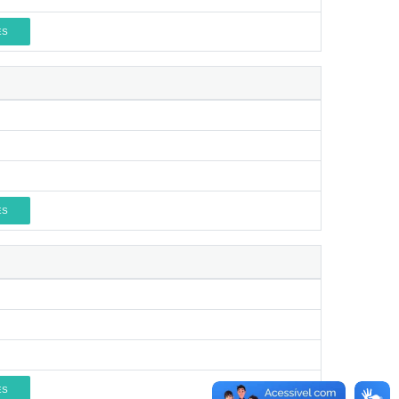
ES
ES
ES