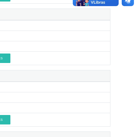
ES
ES