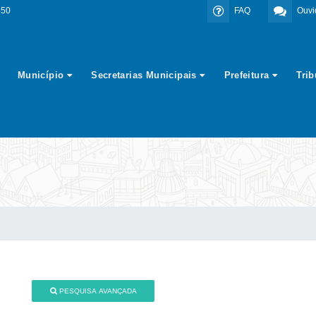
350
FAQ
Ouvi
Município
Secretarias Municipais
Prefeitura
Tri
PESQUISA AVANÇADA