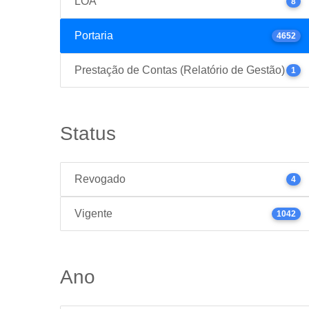
LOA
8
Portaria
4652
Prestação de Contas (Relatório de Gestão)
1
Status
Revogado
4
Vigente
1042
Ano