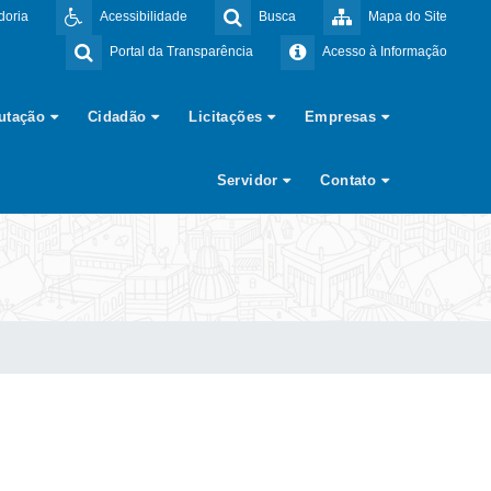
doria
Acessibilidade
Busca
Mapa do Site
Portal da Transparência
Acesso à Informação
butação
Cidadão
Licitações
Empresas
Servidor
Contato