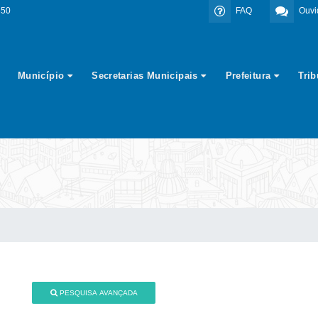
350
FAQ
Ouvi
Município
Secretarias Municipais
Prefeitura
Tri
PESQUISA AVANÇADA