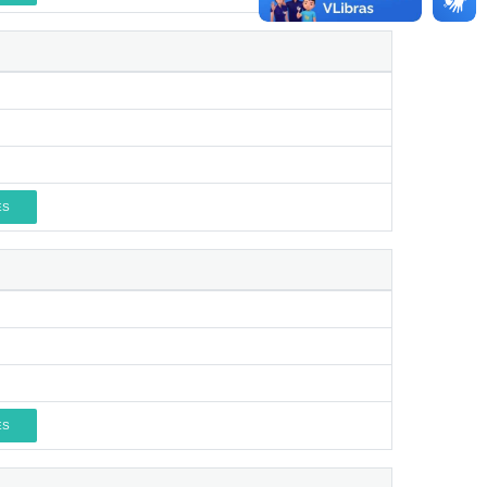
ES
ES