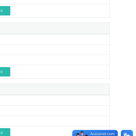
ES
ES
ES