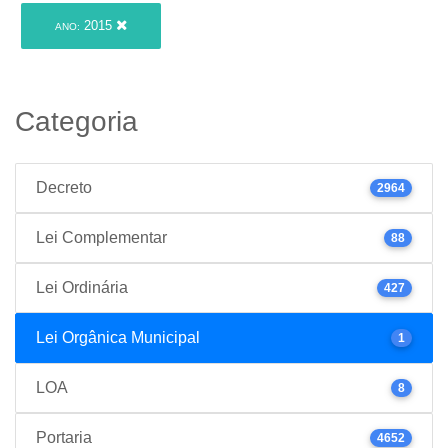
2015
ANO:
Categoria
Decreto
2964
Lei Complementar
88
Lei Ordinária
427
Lei Orgânica Municipal
1
LOA
8
Portaria
4652