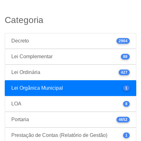
Categoria
Decreto
2964
Lei Complementar
88
Lei Ordinária
427
Lei Orgânica Municipal
1
LOA
8
Portaria
4652
Prestação de Contas (Relatório de Gestão)
1