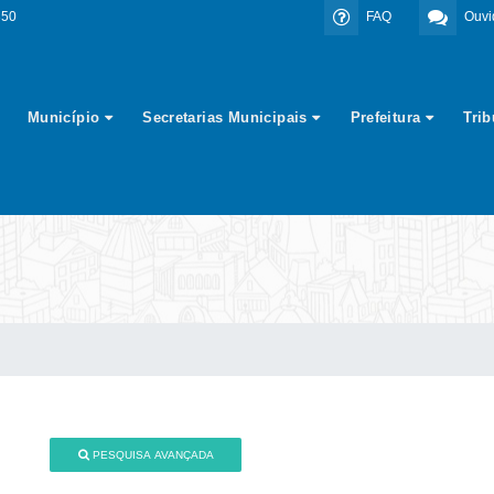
350
FAQ
Ouvi
Município
Secretarias Municipais
Prefeitura
Tri
PESQUISA AVANÇADA