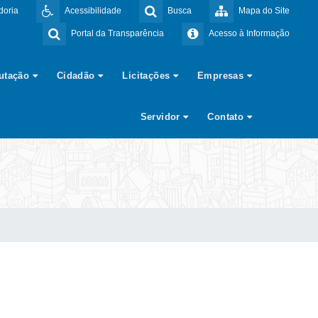
doria
Acessibilidade
Busca
Mapa do Site
Portal da Transparência
Acesso à Informação
butação
Cidadão
Licitações
Empresas
Servidor
Contato