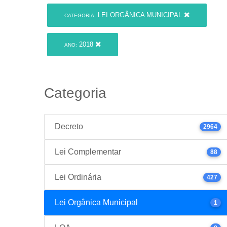
LEI ORGÂNICA MUNICIPAL
CATEGORIA:
2018
ANO:
Categoria
Decreto
2964
Lei Complementar
88
Lei Ordinária
427
Lei Orgânica Municipal
1