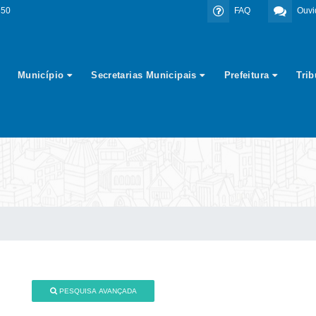
350
FAQ
Ouvi
Município
Secretarias Municipais
Prefeitura
Tri
PESQUISA AVANÇADA