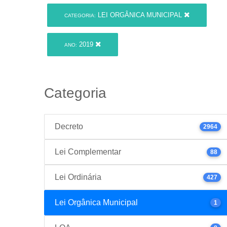
LEI ORGÂNICA MUNICIPAL
CATEGORIA:
2019
ANO:
Categoria
Decreto
2964
Lei Complementar
88
Lei Ordinária
427
Lei Orgânica Municipal
1