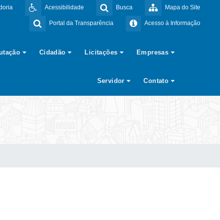
doria
Acessibilidade
Busca
Mapa do Site
Portal da Transparência
Acesso à Informação
butação
Cidadão
Licitações
Empresas
Servidor
Contato