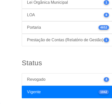
Lei Orgânica Municipal
1
LOA
8
Portaria
4652
Prestação de Contas (Relatório de Gestão)
1
Status
Revogado
4
Vigente
1042