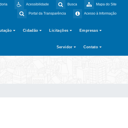
doria
Acessibilidade
Busca
Mapa do Site
Portal da Transparência
Acesso à Informação
butação
Cidadão
Licitações
Empresas
Servidor
Contato