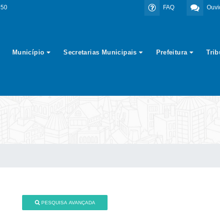
350
FAQ
Ouvi
Município
Secretarias Municipais
Prefeitura
Tri
PESQUISA AVANÇADA