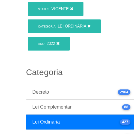
VIGENTE
STATUS:
LEI ORDINÁRIA
CATEGORIA:
2022
ANO:
Categoria
Decreto
2964
Lei Complementar
88
Lei Ordinária
427