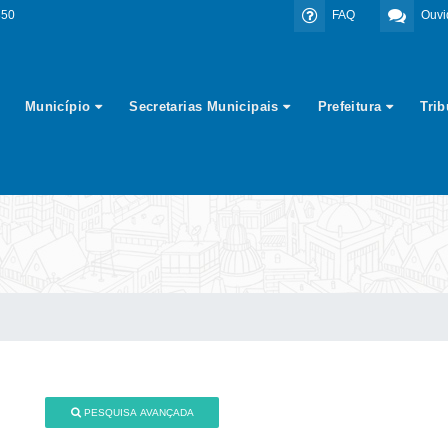
350
FAQ
Ouvi
Município
Secretarias Municipais
Prefeitura
Tri
PESQUISA AVANÇADA