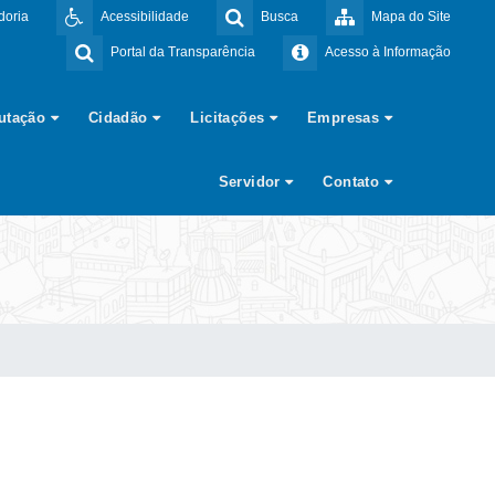
doria
Acessibilidade
Busca
Mapa do Site
Portal da Transparência
Acesso à Informação
butação
Cidadão
Licitações
Empresas
Servidor
Contato