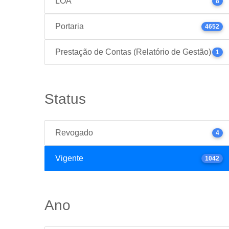
LOA
8
Portaria
4652
Prestação de Contas (Relatório de Gestão)
1
Status
Revogado
4
Vigente
1042
Ano