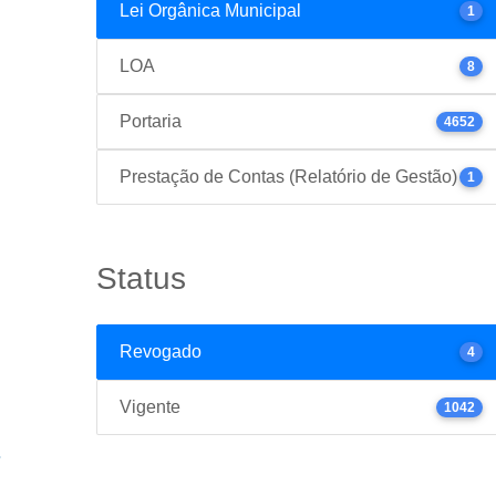
Lei Orgânica Municipal
1
LOA
8
Portaria
4652
Prestação de Contas (Relatório de Gestão)
1
Status
Revogado
4
Vigente
1042