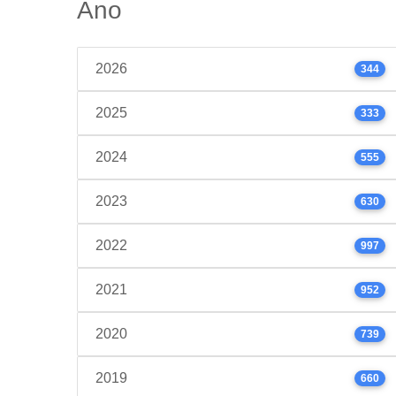
Ano
2026
344
2025
333
2024
555
2023
630
2022
997
2021
952
2020
739
2019
660