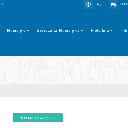
350
FAQ
Ouvi
Município
Secretarias Municipais
Prefeitura
Tri
PESQUISA AVANÇADA