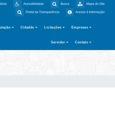
doria
Acessibilidade
Busca
Mapa do Site
Portal da Transparência
Acesso à Informação
butação
Cidadão
Licitações
Empresas
Servidor
Contato