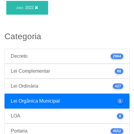
2022
ANO:
Categoria
Decreto
2964
Lei Complementar
88
Lei Ordinária
427
Lei Orgânica Municipal
1
LOA
8
Portaria
4652