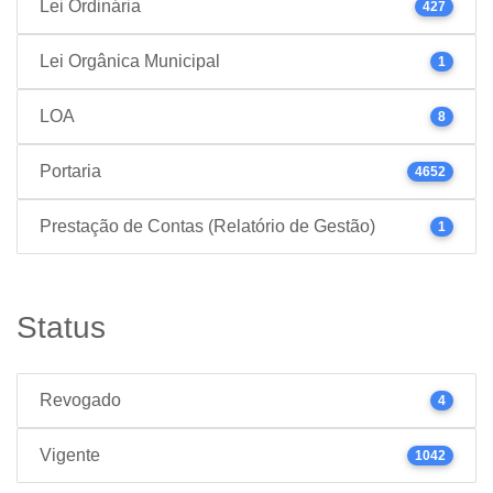
Lei Ordinária
427
Lei Orgânica Municipal
1
LOA
8
Portaria
4652
Prestação de Contas (Relatório de Gestão)
1
Status
Revogado
4
Vigente
1042