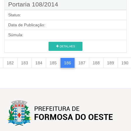
Portaria 108/2014
Status:
Data de Publicação:
Súmula:
DETALHES
182
183
184
185
186
187
188
189
190