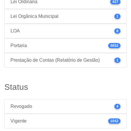
Lei Ordinária
427
Lei Orgânica Municipal
1
LOA
8
Portaria
4652
Prestação de Contas (Relatório de Gestão)
1
Status
Revogado
4
Vigente
1042