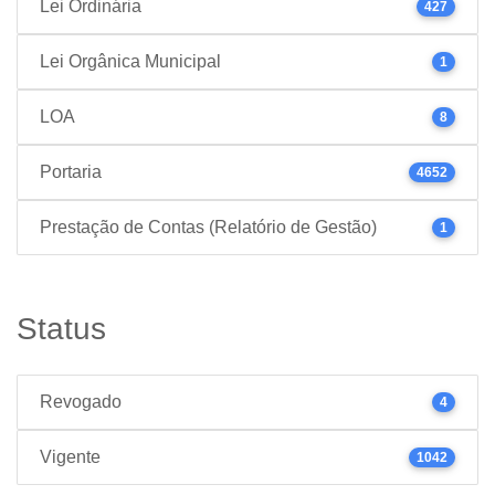
Lei Ordinária
427
Lei Orgânica Municipal
1
LOA
8
Portaria
4652
Prestação de Contas (Relatório de Gestão)
1
Status
Revogado
4
Vigente
1042