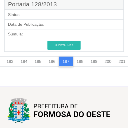
Portaria 128/2013
Status:
Data de Publicação:
Súmula:
DETALHES
193
194
195
196
197
198
199
200
201