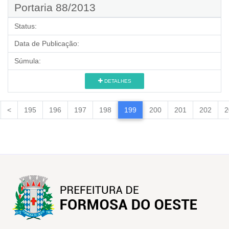
Portaria 88/2013
Status:
Data de Publicação:
Súmula:
DETALHES
<
195
196
197
198
199
200
201
202
2