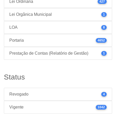
Lei Ordinária
427
Lei Orgânica Municipal
1
LOA
8
Portaria
4652
Prestação de Contas (Relatório de Gestão)
1
Status
Revogado
4
Vigente
1042