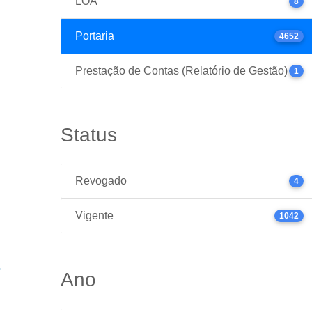
LOA
8
Portaria
4652
Prestação de Contas (Relatório de Gestão)
1
Status
Revogado
4
Vigente
1042
Ano