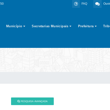
350
FAQ
Ouvi
Município
Secretarias Municipais
Prefeitura
Tri
PESQUISA AVANÇADA