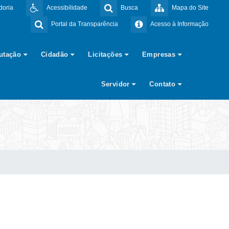
doria
Acessibilidade
Busca
Mapa do Site
Portal da Transparência
Acesso à Informação
butação
Cidadão
Licitações
Empresas
Servidor
Contato