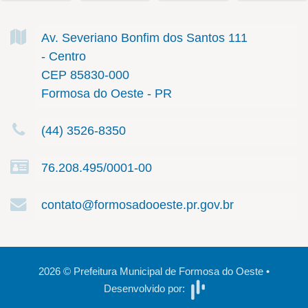
Av. Severiano Bonfim dos Santos
111
- Centro
CEP 85830-000
Formosa do Oeste - PR
(44) 3526-8350
76.208.495/0001-00
contato@formosadooeste.pr.gov.br
2026
©
Prefeitura Municipal de Formosa do Oeste
•
Desenvolvido por: