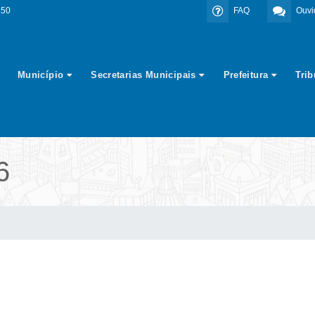
350
FAQ
Ouvi
Município
Secretarias Municipais
Prefeitura
Tri
6