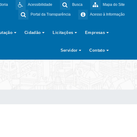
doria
Acessibilidade
Busca
Mapa do Site
Portal da Transparência
Acesso à Informação
butação
Cidadão
Licitações
Empresas
Servidor
Contato