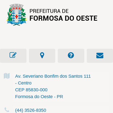
Av. Severiano Bonfim dos Santos
111
- Centro
CEP 85830-000
Formosa do Oeste - PR
(44) 3526-8350