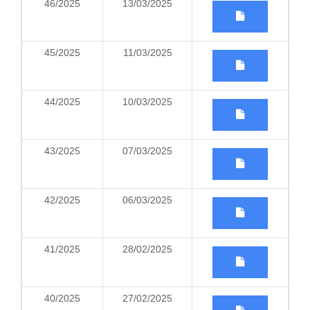
46/2025
13/03/2025
45/2025
11/03/2025
44/2025
10/03/2025
43/2025
07/03/2025
42/2025
06/03/2025
41/2025
28/02/2025
40/2025
27/02/2025