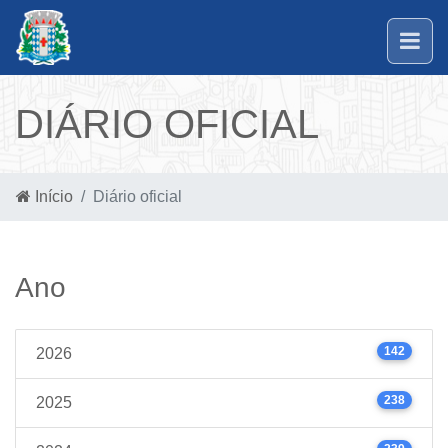
DIÁRIO OFICIAL
Início
Diário oficial
Ano
142
2026
238
2025