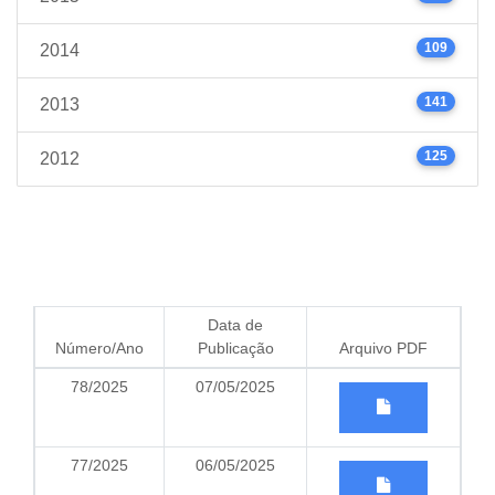
109
2014
141
2013
125
2012
Data de
Número/Ano
Publicação
Arquivo PDF
78/2025
07/05/2025
77/2025
06/05/2025