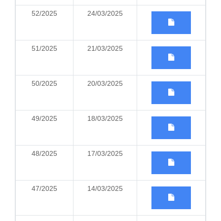
52/2025
24/03/2025
51/2025
21/03/2025
50/2025
20/03/2025
49/2025
18/03/2025
48/2025
17/03/2025
47/2025
14/03/2025