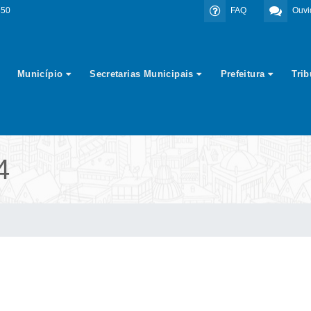
350
FAQ
Ouvi
Município
Secretarias Municipais
Prefeitura
Tri
4