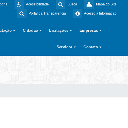
doria
Acessibilidade
Busca
Mapa do Site
Portal da Transparência
Acesso à Informação
butação
Cidadão
Licitações
Empresas
Servidor
Contato