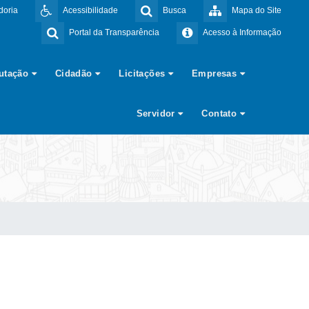
doria
Acessibilidade
Busca
Mapa do Site
Portal da Transparência
Acesso à Informação
butação
Cidadão
Licitações
Empresas
Servidor
Contato