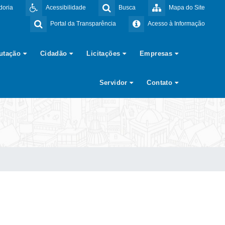
doria
Acessibilidade
Busca
Mapa do Site
Portal da Transparência
Acesso à Informação
butação
Cidadão
Licitações
Empresas
Servidor
Contato