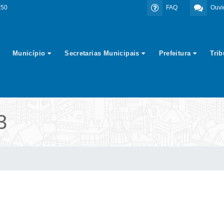
350
FAQ
Ouvi
Município
Secretarias Municipais
Prefeitura
Tri
3