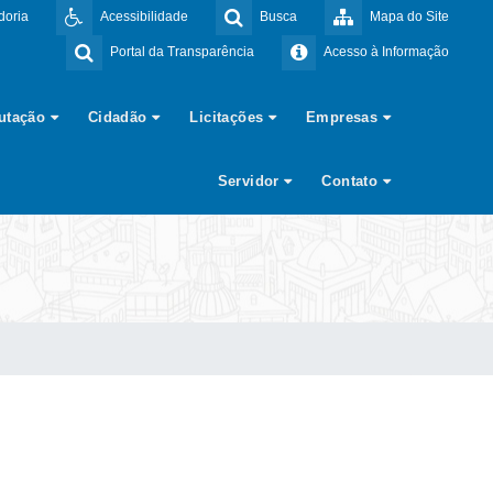
doria
Acessibilidade
Busca
Mapa do Site
Portal da Transparência
Acesso à Informação
butação
Cidadão
Licitações
Empresas
Servidor
Contato