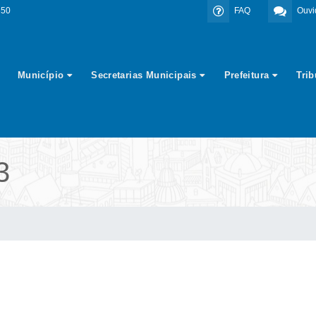
350
FAQ
Ouvi
Município
Secretarias Municipais
Prefeitura
Tri
3