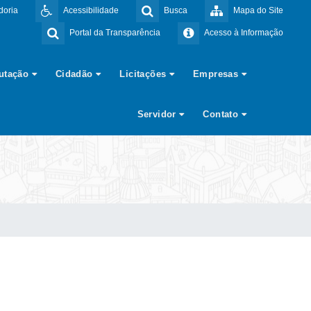
doria
Acessibilidade
Busca
Mapa do Site
Portal da Transparência
Acesso à Informação
butação
Cidadão
Licitações
Empresas
Servidor
Contato