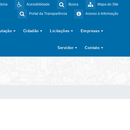
doria
Acessibilidade
Busca
Mapa do Site
Portal da Transparência
Acesso à Informação
butação
Cidadão
Licitações
Empresas
Servidor
Contato