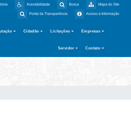
doria
Acessibilidade
Busca
Mapa do Site
Portal da Transparência
Acesso à Informação
butação
Cidadão
Licitações
Empresas
Servidor
Contato