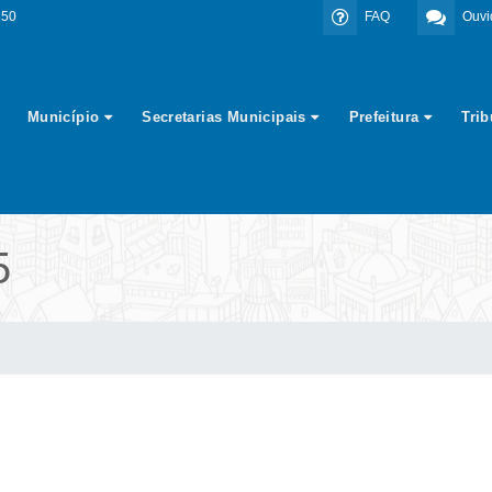
350
FAQ
Ouvi
Município
Secretarias Municipais
Prefeitura
Tri
5