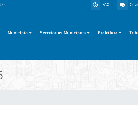
350
FAQ
Ouvi
Município
Secretarias Municipais
Prefeitura
Tri
5