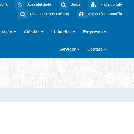
doria
Acessibilidade
Busca
Mapa do Site
Portal da Transparência
Acesso à Informação
butação
Cidadão
Licitações
Empresas
Servidor
Contato