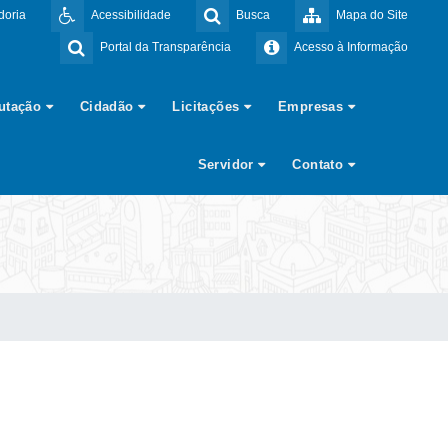
doria
Acessibilidade
Busca
Mapa do Site
Portal da Transparência
Acesso à Informação
butação
Cidadão
Licitações
Empresas
Servidor
Contato