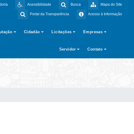
doria
Acessibilidade
Busca
Mapa do Site
Portal da Transparência
Acesso à Informação
butação
Cidadão
Licitações
Empresas
Servidor
Contato