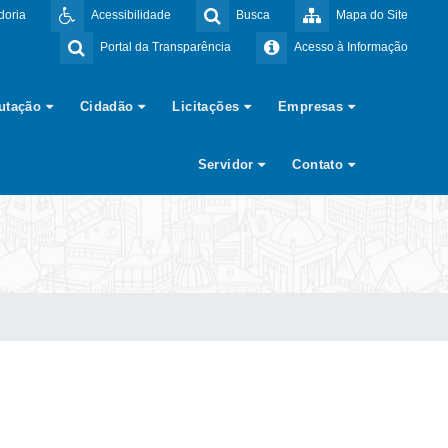
doria
Acessibilidade
Busca
Mapa do Site
Portal da Transparência
Acesso à Informação
butação
Cidadão
Licitações
Empresas
Servidor
Contato