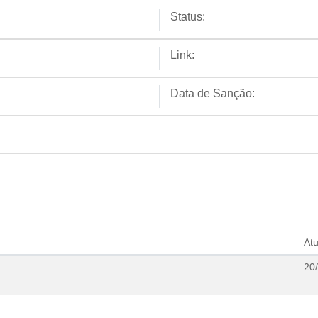
Status:
Link:
Data de Sanção:
At
20