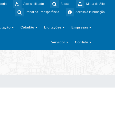
doria
Acessibilidade
Busca
Mapa do Site
Portal da Transparência
Acesso à Informação
butação
Cidadão
Licitações
Empresas
Servidor
Contato