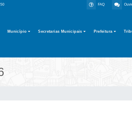
350
FAQ
Ouvi
Município
Secretarias Municipais
Prefeitura
Tri
6