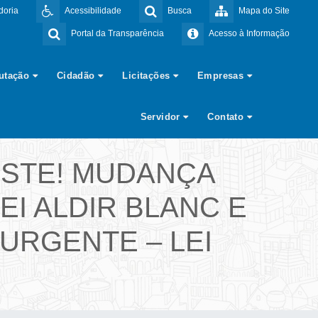
doria
Acessibilidade
Busca
Mapa do Site
Portal da Transparência
Acesso à Informação
butação
Cidadão
Licitações
Empresas
Servidor
Contato
ESTE! MUDANÇA
EI ALDIR BLANC E
RGENTE – LEI