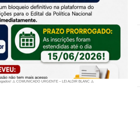
 Prorrogados! ⚠️ COMUNICADO URGENTE – LEI ALDIR BLANC ⚠️