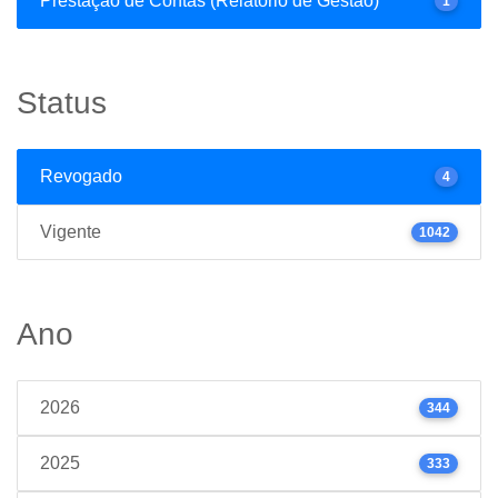
Prestação de Contas (Relatório de Gestão)
1
Status
Revogado
4
Vigente
1042
Ano
2026
344
2025
333