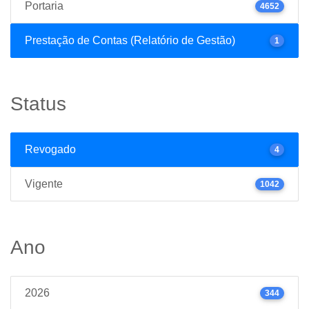
Portaria
4652
Prestação de Contas (Relatório de Gestão)
1
Status
Revogado
4
Vigente
1042
Ano
2026
344