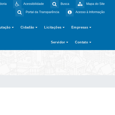
doria
Acessibilidade
Busca
Mapa do Site
Portal da Transparência
Acesso à Informação
butação
Cidadão
Licitações
Empresas
Servidor
Contato