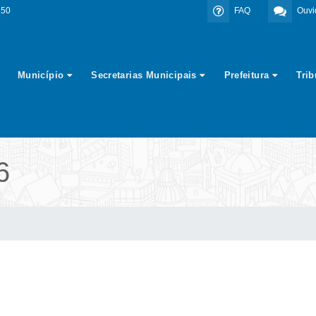
350
FAQ
Ouvi
Município
Secretarias Municipais
Prefeitura
Tri
6