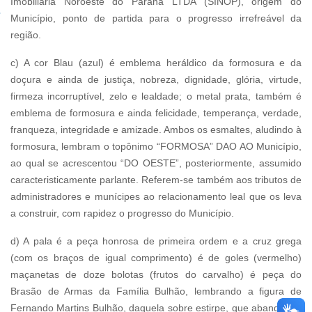
Imobiliária Noroeste do Paraná LTDA (SINOP), origem do
Município, ponto de partida para o progresso irrefreável da
região.
c) A cor Blau (azul) é emblema heráldico da formosura e da
doçura e ainda de justiça, nobreza, dignidade, glória, virtude,
firmeza incorruptível, zelo e lealdade; o metal prata, também é
emblema de formosura e ainda felicidade, temperança, verdade,
franqueza, integridade e amizade. Ambos os esmaltes, aludindo à
formosura, lembram o topônimo “FORMOSA” DAO AO Município,
ao qual se acrescentou “DO OESTE”, posteriormente, assumido
caracteristicamente parlante. Referem-se também aos tributos de
administradores e munícipes ao relacionamento leal que os leva
a construir, com rapidez o progresso do Município.
d) A pala é a peça honrosa de primeira ordem e a cruz grega
(com os braços de igual comprimento) é de goles (vermelho)
maçanetas de doze bolotas (frutos do carvalho) é peça do
Brasão de Armas da Família Bulhão, lembrando a figura de
Fernando Martins Bulhão, daquela sobre estirpe, que abandonou