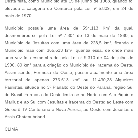
Desta feita, como Município até 15 de junho de 1968, quando foi
elevada à categoria de Comarca pela Lei nº 5.809, em 24 de
maio de 1970.
Município possuía uma área de 594.113 Km² da qual,
desmembrou-se pela Lei nº 7.304 de 13 de maio de 1980, o
Município de Jesuítas com uma área de 228,5 km², ficando o
Município mãe com 365.613 km², quantia essa, de onde mais
uma vez foi desmembrado pela Lei nº 9.310 de 04 de julho de
1990, 89 km² para a criação do Município de Iracema do Oeste.
Assim sendo, Formosa do Oeste, possui atualmente uma área
territorial de apenas 276.613 km² ou 11.430,28 Alqueires
Paulistas, situada no 3º Planalto do Oeste do Paraná, região Sul
do Brasil. Formosa do Oeste limita-se ao Norte com Alto Piquiri e
Mariluz e ao Sul com Jesuítas e Iracema do Oeste; ao Leste com
Goioerê, IV Centenário e Nova Aurora; ao Oeste com Jesuítas e
Assis Chateaubriand.
CLIMA