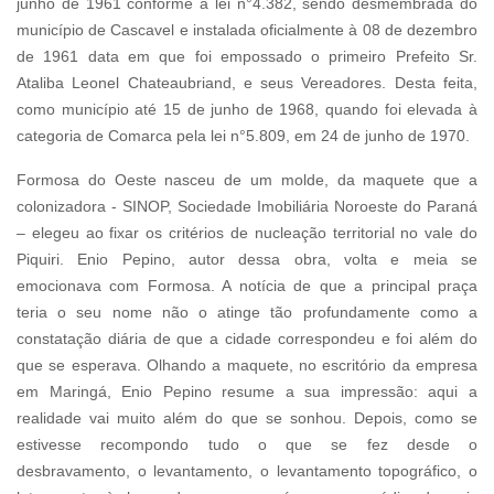
junho de 1961 conforme a lei n°4.382, sendo desmembrada do
município de Cascavel e instalada oficialmente à 08 de dezembro
de 1961 data em que foi empossado o primeiro Prefeito Sr.
Ataliba Leonel Chateaubriand, e seus Vereadores. Desta feita,
como município até 15 de junho de 1968, quando foi elevada à
categoria de Comarca pela lei n°5.809, em 24 de junho de 1970.
Formosa do Oeste nasceu de um molde, da maquete que a
colonizadora - SINOP, Sociedade Imobiliária Noroeste do Paraná
– elegeu ao fixar os critérios de nucleação territorial no vale do
Piquiri. Enio Pepino, autor dessa obra, volta e meia se
emocionava com Formosa. A notícia de que a principal praça
teria o seu nome não o atinge tão profundamente como a
constatação diária de que a cidade correspondeu e foi além do
que se esperava. Olhando a maquete, no escritório da empresa
em Maringá, Enio Pepino resume a sua impressão: aqui a
realidade vai muito além do que se sonhou. Depois, como se
estivesse recompondo tudo o que se fez desde o
desbravamento, o levantamento, o levantamento topográfico, o