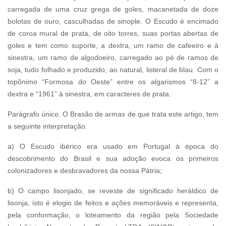
carregada de uma cruz grega de goles, macanetada de doze
bolotas de ouro, casculhadas de sinople. O Escudo é encimado
de coroa mural de prata, de oito torres, suas portas abertas de
goles e tem como suporte, a dextra, um ramo de cafeeiro e à
sinestra, um ramo de algodoeiro, carregado ao pé de ramos de
soja, tudo folhado e produzido, ao natural, listeral de blau. Com o
topônimo “Formosa do Oeste” entre os algarismos “8-12” a
dextra e “1961” à sinestra, em caracteres de prata.
Parágrafo único. O Brasão de armas de que trata este artigo, tem
a seguinte interpretação.
a) O Escudo ibérico era usado em Portugal à época do
descobrimento do Brasil e sua adoção evoca os primeiros
colonizadores e desbravadores da nossa Pátria;
b) O campo lisonjado, se reveste de significado heráldico de
lisonja, isto é elogio de feitos e ações memoráveis e representa,
pela conformação, o loteamento da região pela Sociedade