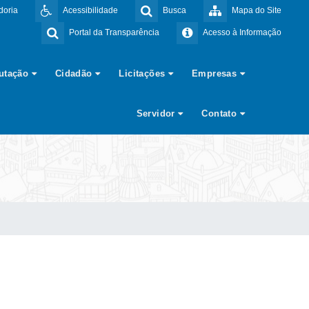
doria
Acessibilidade
Busca
Mapa do Site
Portal da Transparência
Acesso à Informação
butação
Cidadão
Licitações
Empresas
Servidor
Contato