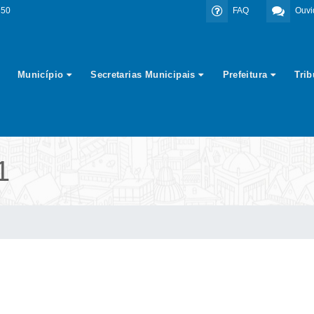
350
FAQ
Ouvi
Município
Secretarias Municipais
Prefeitura
Tri
1