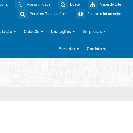
doria
Acessibilidade
Busca
Mapa do Site
Portal da Transparência
Acesso à Informação
butação
Cidadão
Licitações
Empresas
Servidor
Contato