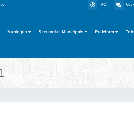
350
FAQ
Ouvi
Município
Secretarias Municipais
Prefeitura
Tri
1