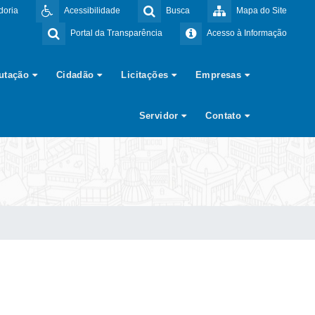
doria
Acessibilidade
Busca
Mapa do Site
Portal da Transparência
Acesso à Informação
butação
Cidadão
Licitações
Empresas
Servidor
Contato