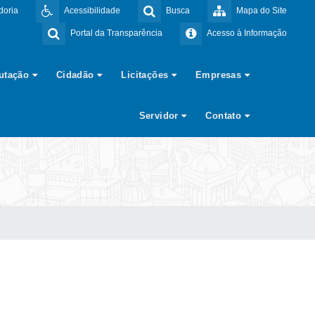
doria
Acessibilidade
Busca
Mapa do Site
Portal da Transparência
Acesso à Informação
butação
Cidadão
Licitações
Empresas
Servidor
Contato