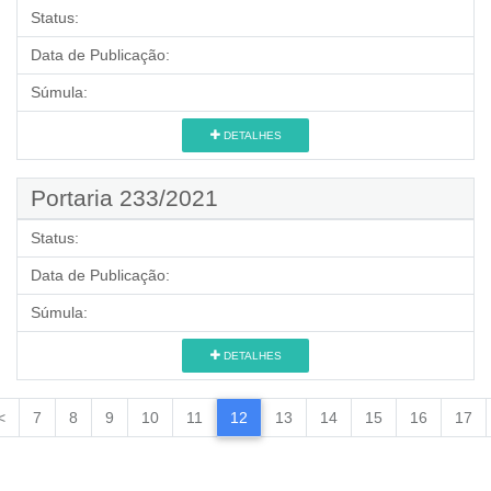
Status:
Data de Publicação:
Súmula:
DETALHES
Portaria 233/2021
Status:
Data de Publicação:
Súmula:
DETALHES
<
7
8
9
10
11
12
13
14
15
16
17