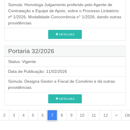
Súmula:
Homologa Julgamento proferido pelo Agente de
Contratação e Equipe de Apoio, sobre o Processo Licitatório
nº 1/2026, Modalidade Concorrência n° 1/2026, dando outras
providências.
DETALHES
Portaria 32/2026
Status:
Vigente
Data de Publicação:
11/02/2026
Súmula:
Designa Gestor e Fiscal de Convênio e dá outras
providências.
DETALHES
2
3
4
5
6
7
8
9
10
11
12
>
Úl