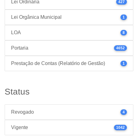
Lei Ordinária
427
Lei Orgânica Municipal
1
LOA
8
Portaria
4652
Prestação de Contas (Relatório de Gestão)
1
Status
Revogado
4
Vigente
1042