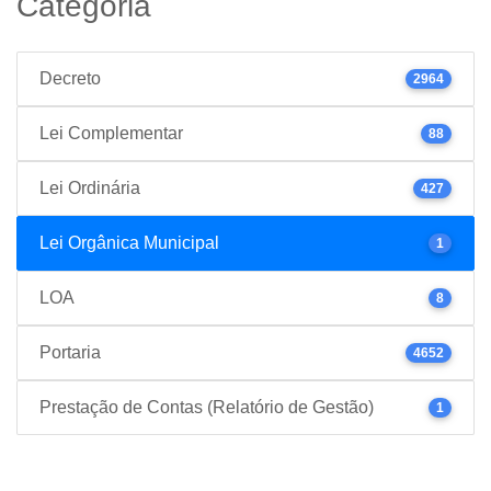
Categoria
Decreto
2964
Lei Complementar
88
Lei Ordinária
427
Lei Orgânica Municipal
1
LOA
8
Portaria
4652
Prestação de Contas (Relatório de Gestão)
1